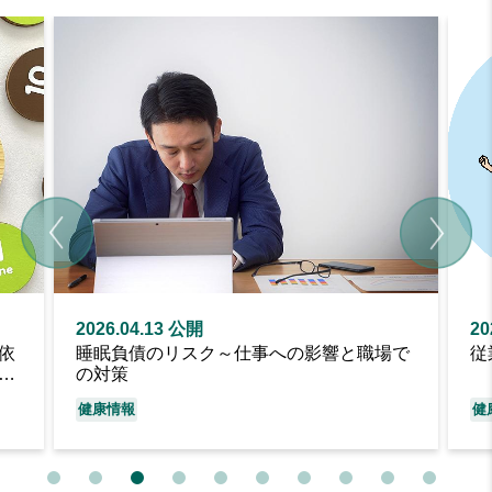
2026.04.13 公開
20
依
睡眠負債のリスク～仕事への影響と職場で
従
こ
の対策
健康情報
健