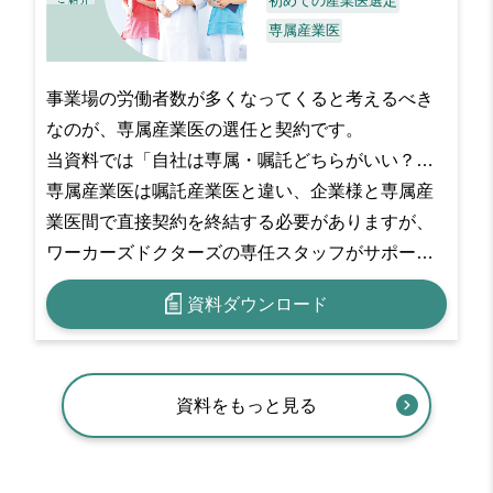
初めての産業医選定
専属産業医
事業場の労働者数が多くなってくると考えるべき
なのが、専属産業医の選任と契約です。
当資料では「自社は専属・嘱託どちらがいい？」
などの初歩的な疑問から、契約成立までに必要な
専属産業医は嘱託産業医と違い、企業様と専属産
業務など、「専属産業医サービス」の詳細を分か
業医間で直接契約を終結する必要がありますが、
りやすくお伝えします。
ワーカーズドクターズの専任スタッフがサポート
いたしますので、安心して実施していただくこと
資料ダウンロード
が可能です。
資料をもっと見る