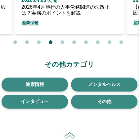
2026.03.27 公開
20
【産業医監修】年度末のメンタル不調：原
化
因と離職を防ぐ3つの対策
へ
産業保健
メンタルヘルス
産
その他カテゴリ
健康情報
メンタルヘルス
インタビュー
その他