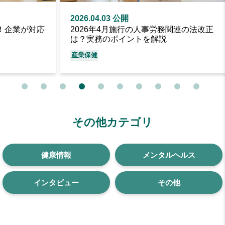
2026.04.03 公開
20
対応
2026年4月施行の人事労務関連の法改正
【
は？実務のポイントを解説
因
産業保健
産
その他カテゴリ
健康情報
メンタルヘルス
インタビュー
その他