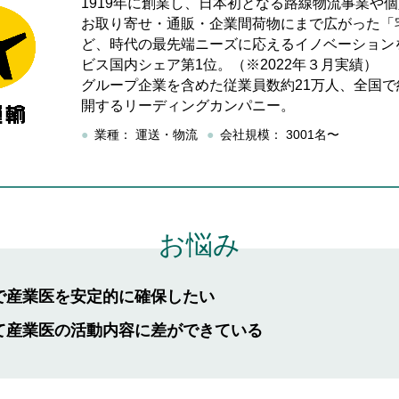
1919年に創業し、日本初となる路線物流事業や
お取り寄せ・通販・企業間荷物にまで広がった「
ど、時代の最先端ニーズに応えるイノベーション
ビス国内シェア第
1
位。（※2022年３月実績）
グループ企業を含めた従業員数約
2
1万人、全国で
開するリーディングカンパニー。
業種：
運送・物流
会社規模：
3001名〜
お悩み
で産業医を安定的に確保したい
て産業医の活動内容に差ができている