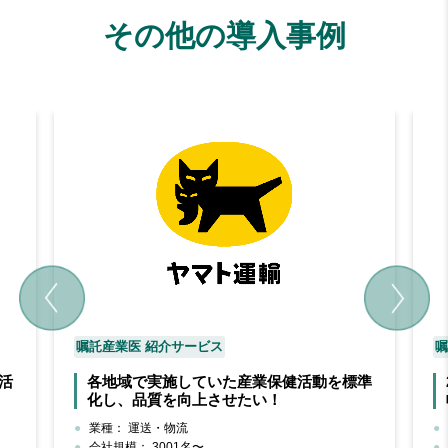
その他の導入事例
嘱託産業医 紹介サービス
嘱
活
各地域で実施していた産業保健活動を標準
化し、品質を向上させたい！
業種：
運送・物流
会社規模：
3001名〜