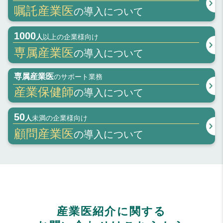
嘱託産業医
の
導入について
1000
人
以上の企業様向け
専属産業医
の
導入について
専属産業医
のサポート業務
産業保健師
の
導入について
50
人
未満の企業様向け
顧問産業医
の
導入について
産業医紹介に関する